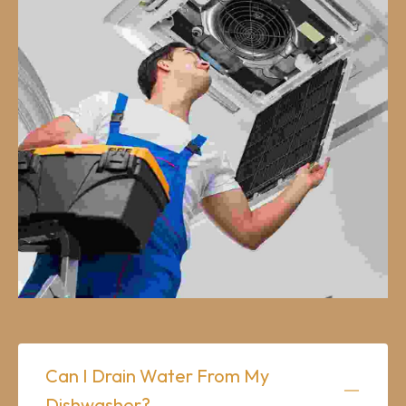
Can I Drain Water From My
Dishwasher?