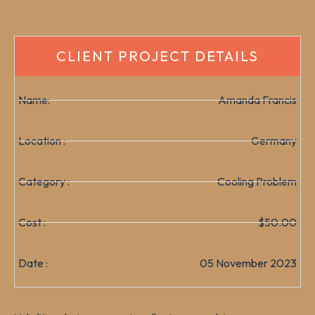
CLIENT PROJECT DETAILS
Name:
Amanda Francis
Location :
Germany
Category :
Cooling Problem
Cost :
$50.00
Date :
05 November 2023